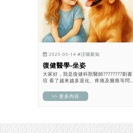
2025-05-14
#汪喵新知
復健醫學-坐姿
大家好，我是復健科獸醫師????????劉書
瑄 看了越來越多退化、疼痛及癱瘓等問
題，均是起因於一些日常生活中我們忽
的部分，所以想在這邊跟大家分享一些
>> 更多內容
於狗狗我們可以從狗狗「靜態姿勢」中
解的訊息，讓家中寶貝能更...