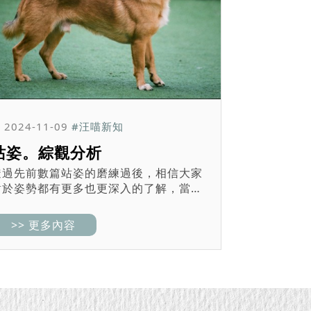
2024-11-09
#汪喵新知
站姿。綜觀分析
透過先前數篇站姿的磨練過後，相信大家
對於姿勢都有更多也更深入的了解，當我
們可以從簡單的從姿勢判斷狗狗有無異常
後，希望大家可以把家中寶貝們的 檢查 和
>> 更多內容
預防 落實在治療之前。 那麼現在我們再
另一個相...