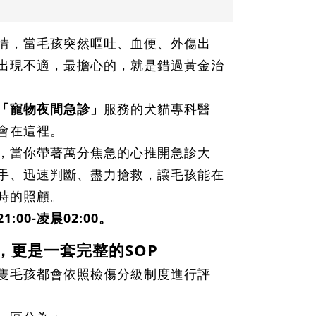
情，當毛孩突然嘔吐、血便、外傷出
出現不適，最擔心的，就是錯過黃金治
「寵物夜間急診」
服務的犬貓專科醫
會在這裡。
，當你帶著萬分焦急的心推開急診大
手、迅速判斷、盡力搶救，讓毛孩能在
時的照顧。
00-凌晨02:00。
，更是一套完整的SOP
隻毛孩都會依照檢傷分級制度進行評