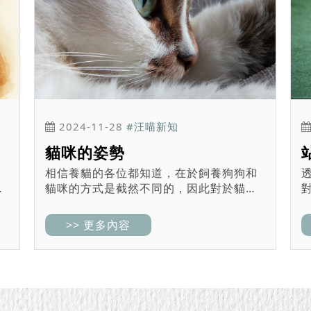
2024-11-28
#汪喵新知
貓咪的姿勢
相信養貓的各位都知道，在於飼養狗狗和
貓咪的方式是截然不同的，因此對於貓咪
視
而言，透過 姿勢，能夠辨識的問題相對狗
關
而言沒有那麼多，反而會是觀察貓咪們的
>> 更多內容
了
慣性 和 對稱性 會相對多一些。 我們可
以透過觀察貓咪...
用