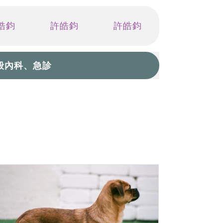
皓鈞
許皓鈞
許皓鈞
一般內科、急診