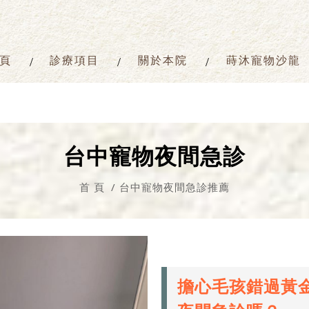
頁
診療項目
關於本院
蒔沐寵物沙龍
台中寵物夜間急診
首 頁
台中寵物夜間急診推薦
擔心毛孩錯過黃