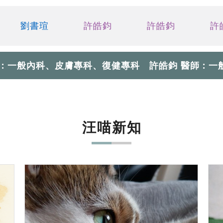
劉書瑄
許皓鈞
許皓鈞
許
 : 一般內科、皮膚專科、復健專科 許皓鈞 醫師 : 
汪喵新知