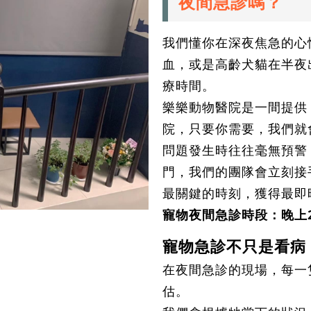
夜間急診嗎？
我們懂你在深夜焦急的心
血，或是高齡犬貓在半夜
療時間。
樂樂動物醫院是一間提供
院，只要你需要，我們就
問題發生時往往毫無預警
門，我們的團隊會立刻接
最關鍵的時刻，獲得最即
寵物夜間急診時段：晚上21:
寵物急診不只是看病
在夜間急診的現場，每一
估。