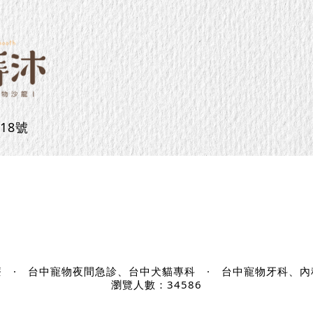
18號
療
·
台中寵物夜間急診、台中犬貓專科
·
台中寵物牙科、內
瀏覽人數：34586