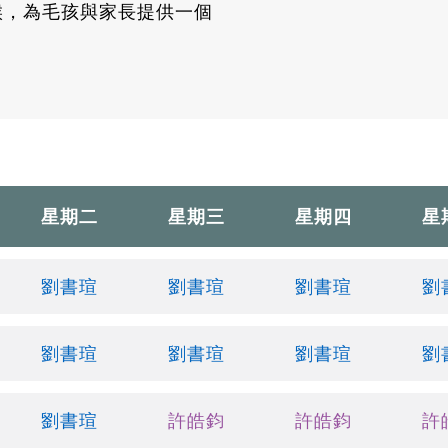
候，為毛孩與家長提供一個
星期二
星期三
星期四
星
劉書瑄
劉書瑄
劉書瑄
劉
劉書瑄
劉書瑄
劉書瑄
劉
劉書瑄
許皓鈞
許皓鈞
許