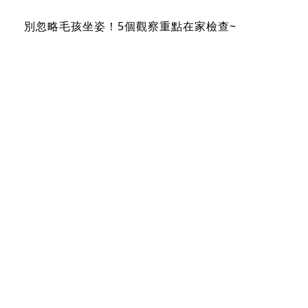
別忽略毛孩坐姿！5個觀察重點在家檢查~